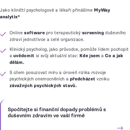
Jako kliničtí psychologové a lékaři přinášíme
MyWay
analytix®
Online
software
pro terapeutický
screening
duševního
zdraví jednotlivce a celé organizace.
Klinický psycholog, jako průvodce, pomůže lidem pochopit
a
uvědomit
si svůj aktuální stav:
Kde jsem
a
Co a jak
dělám.
S cílem posuzovat míru a úroveň rizika rozvoje
psychických onemocněních a
předcházet
vzniku
závažných psychických stavů.
Spočítejte si finanční dopady problémů s
duševním zdravím ve vaší firmě