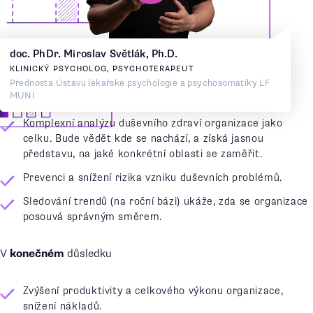
doc. PhDr. Miroslav Světlák, Ph.D.
KLINICKÝ PSYCHOLOG, PSYCHOTERAPEUT
Přednosta Ústavu lékařské psychologie a psychosomatiky LF
MyWay analytix
®
organizaci přinese
MUNI
Komplexní analýzu duševního zdraví organizace jako
celku. Bude vědět kde se nachází, a získá jasnou
představu, na jaké konkrétní oblasti se zaměřit.
Prevenci a snížení rizika vzniku duševních problémů.
Sledování trendů (na roční bázi) ukáže, zda se organizace
posouvá správným směrem.
V
konečném
důsledku
Zvýšení produktivity a celkového výkonu organizace,
snížení nákladů.