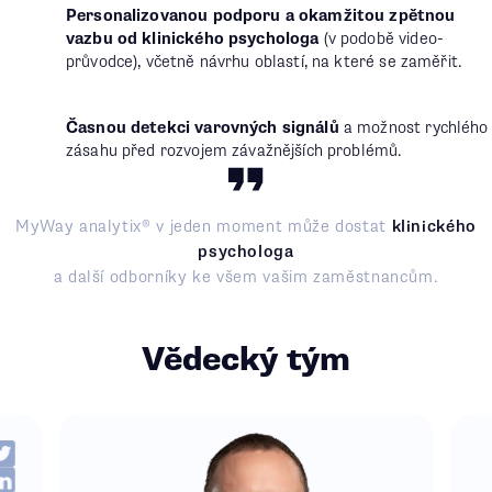
Personalizovanou podporu a okamžitou zpětnou
vazbu od klinického psychologa
(v podobě video-
průvodce), včetně návrhu oblastí, na které se zaměřit.
Časnou detekci varovných signálů
a možnost rychlého
zásahu před rozvojem závažnějších problémů.
MyWay analytix® v jeden moment může dostat
klinického
psychologa
a další odborníky ke všem vašim zaměstnancům.
Vědecký tým