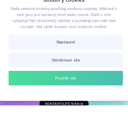
Soubory cookies
Tento projekt byl realizován za finanční podpory programu
Naše webové stránky používají soubory cookies. Některé z
Technologická inkubace.
nich jsou pro správný chod webu nutné. Další z nich
vylepšují Váš uživatelský zážitek a pomáhají nám náš web
rozvíjet. Váš výběr budete moci kdykoliv změnit.
Nastavení
Reference
Odmítnout vše
IPSOS, výzkum „Psychické zdraví české populace"; CASI;
N=2004. Listopad - prosinec 2022.
Povolit vše
Staňte se součástí komunity, která si váží psychického i
fyzického zdraví společnosti, kde udržitelnost není jen prázdný
pojem, ale především příležitost k pozitivní změně.
KONTAKTUJTE NÁS