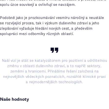
spolu úzce souvisejí a ovlivňují se navzájem.
Podobně jako je prozkoumávání vesmíru náročný a neustále
se rozvíjející proces, tak i výzkum duševního zdraví a jeho
zlepšování vyžaduje hledání nových cest, a především
spolupráci mezi odborníky různých oblastí.
Naší vizí je stát se katalyzátorem pro pozitivní a udržitelnou
změnu v oblasti duševního zdraví, a to napříč sektory,
zeměmi a hranicemi. Přinášíme řešení založená na
nejnovějších vědeckých poznatcích, rozsáhlé klinické praxi
a nejmodernějších technologiích.
Naše hodnoty