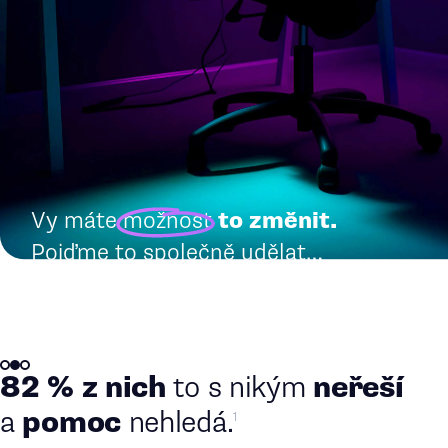
Vy máte
možnost
to změnit.
Pojďme to společně udělat…
82 % z nich
k
o
l
e
g
ů
neřeší
to s nikým
pomoc
a
nehledá.
1