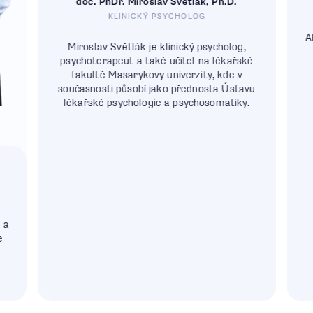
doc. PhDr. Miroslav Světlák, Ph.D.
KLINICKÝ PSYCHOLOG
A
Miroslav Světlák je klinický psycholog,
psychoterapeut a také učitel na lékařské
fakultě Masarykovy univerzity, kde v
současnosti působí jako přednosta Ústavu
lékařské psychologie a psychosomatiky.
 a
e