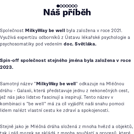
Náš příběh
Společnost
MilkyWay be well
byla založena v roce 2021.
Využívá expertízu odborníků z Ústavu lékařské psychologie a
psychosomatiky pod vedením
doc.
Světláka
.
Spin-off společnost stejného jména byla založena v roce
2023.
Samotný název "
MilkyWay be well
" odkazuje na Mléčnou
dráhu - Galaxii, která představuje jednu z nekonečných cest,
jež nás jako lidstvo fascinují a inspirují. Tento název v
kombinaci s "be well" má za cíl vyjádřit naši snahu pomoci
lidem nalézt vlastní cestu ke zdraví a spokojenosti.
Stejně jako je Mléčná dráha složená z mnoha hvězd a objektů,
tak i náš mozek se skládá z mnoha součástí a procesů, které